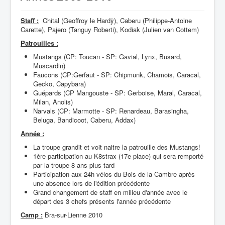
Staff :
Chital (Geoffroy le Hardÿ), Caberu (Philippe-Antoine
Carette), Pajero (Tanguy Roberti), Kodiak (Julien van Cottem)
Patrouilles :
Mustangs (CP: Toucan - SP: Gavial, Lynx, Busard,
Muscardin)
Faucons (CP:Gerfaut - SP: Chipmunk, Chamois, Caracal,
Gecko, Capybara)
Guépards (CP Mangouste - SP: Gerboise, Maral, Caracal,
Milan, Anolis)
Narvals (CP: Marmotte - SP: Renardeau, Barasingha,
Beluga, Bandicoot, Caberu, Addax)
Année :
La troupe grandit et voit naitre la patrouille des Mustangs!
1ère participation au K8strax (17e place) qui sera remporté
par la troupe 8 ans plus tard
Participation aux 24h vélos du Bois de la Cambre après
une absence lors de l'édition précédente
Grand changement de staff en milieu d'année avec le
départ des 3 chefs présents l'année précédente
Camp :
Bra-sur-Lienne 2010