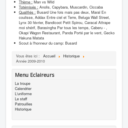
Thème :
Man vs Wild
Totémisés :
Anolis, Capybara, Muscardin, Ciccaba
Qualifiés :
Busard Une fois mais pas deux, Maral En
coulisse, Addax Entre ciel et Terre, Beluga Wall Street,
Lynx 30 février, Bandicoot Petit Spirou, Caracal Attrape
moi shérif, Barasingha Par tous les temps, Caberu - ,
Okapi Wagon Restaurant, Panda Porté par le vent, Gecko
Hakuna Matata
Scout à l'honneur du camp: Busard
Vous êtes ici :
Accueil
Historique
Année 2009-2010
Menu Eclaireurs
La troupe
Calendrier
L'uniforme
Le staff
Patrouilles
Historique