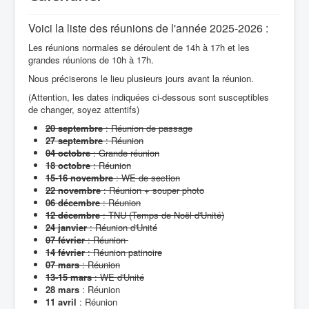
Voici la liste des réunions de l'année 2025-2026 :
Les réunions normales se déroulent de 14h à 17h et les
grandes réunions de 10h à 17h.
Nous préciserons le lieu plusieurs jours avant la réunion.
(Attention, les dates indiquées ci-dessous sont susceptibles
de changer, soyez attentifs)
20 septembre
: Réunion de passage
27 septembre
: Réunion
04 octobre
: Grande réunion
18 octobre
: Réunion
15-16 novembre
: WE de section
22 novembre
: Réunion + souper photo
06 décembre
: Réunion
12 décembre
: TNU (Temps de Noël d'Unité)
24 janvier
: Réunion d'Unité
07 février
: Réunion
14 février
: Réunion patinoire
07 mars
: Réunion
13-15 mars
: WE d'Unité
28 mars
: Réunion
11 avril
: Réunion