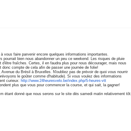
 à vous faire parvenir encore quelques informations importantes.
rs pourrait bien nous abandonner un peu ce weekend. Les risques de pluie
t d'être fraîches. Certes, il en faudra plus pour nous décourager, mais nous
nt donc compte de cela afin de passer une journée de folie!
Avenue du Brésil à Bruxelles. N'oubliez pas de prévoir de quoi vous nourrir
s prévoyons le goûter comme d'habitude). Si vous voulez des informations
ent curieux:
http://www.
24heuresvelo.be/index.php/5-
heures-vtt
ttendent plus que vous pour commencer la course, et qui sait, la gagner!
m étant donné que nous serons sur le site dès samedi matin relativement tôt