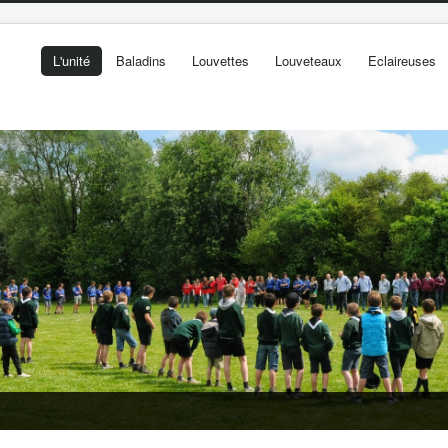
L'unité
Baladins
Louvettes
Louveteaux
Eclaireuses