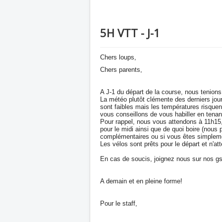
5H VTT - J-1
Chers loups,
Chers parents,
A J-1 du départ de la course, nous tenions
La météo plutôt clémente des derniers jou
sont faibles mais les températures risquen
vous conseillons de vous habiller en tena
Pour rappel, nous vous attendons à 11h15, 
pour le midi ainsi que de quoi boire (nou
complémentaires ou si vous êtes simplem
Les vélos sont prêts pour le départ et n'a
En cas de soucis, joignez nous sur nos gs
A demain et en pleine forme!
Pour le staff,